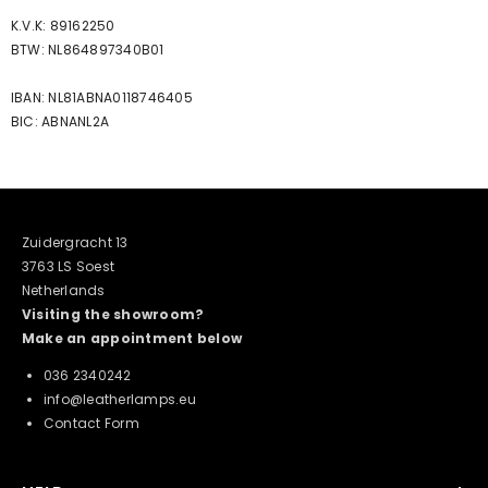
K.V.K: 89162250
BTW: NL864897340B01
IBAN: NL81ABNA0118746405
BIC: ABNANL2A
Zuidergracht 13
3763 LS Soest
Netherlands
Visiting the showroom?
Make an appointment below
036 2340242
info@leatherlamps.eu
Contact Form