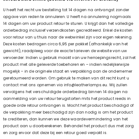
U heeft het recht uw bestelling tot 14 dagen na ontvangst zonder
opgave van reden te annuleren. U heeft na annulering nogmaals
14 dagen om uw product retour te sturen. U krijgt dan het volledige
orderbedrag inclusief verzendkosten gecrediteerd. Enkel de kosten
voor retour van u thuis naar de webwinkel zijn voor eigen rekening.
Deze kosten bedragen circa 6,95 per pakket (afhankelijk van het
gewicht), raadpleeg voor de exacte tarieven de website van uw
vervoerder. Indien u gebruik maakt van uw herroepingsrecht, zal het
product met alle geleverde toebehoren en – indien redelijkerwijze
mogelijk – in de originele staat en verpakking aan de ondernemer
geretourneerd worden. Om gebruik te maken van dit recht kunt u
contact met ons opnemen via
info@leatherlamps.eu. Wij zullen
vervolgens het verschuldigde orderbedrag binnen 14 dagen na
aanmelding van uw retour terugstorten mits het product reeds in
goede orde retour ontvangen is. Mocht het product beschadigd of
de verpakking meer beschadigd zijn dan nodig is om het product
te crediteren, dan kunnen we deze waardevermindering van het
product aan u doorberekenen. Behandel het product dus met zorg
en zorg ervoor dat deze bij een retour goed verpakt is.