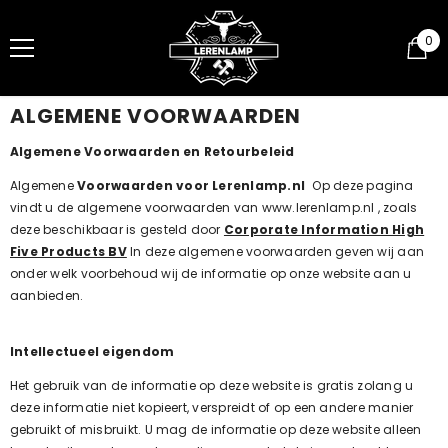
SKIP TO CONTENT
0
0
ite
ALGEMENE VOORWAARDEN
Algemene Voorwaarden en Retourbeleid
Algemene
Voorwaarden voor Lerenlamp.nl
Op deze pagina
vindt u de algemene voorwaarden van www.lerenlamp.nl , zoals
deze beschikbaar is gesteld door
Corporate Information High
Five Products BV
In deze algemene voorwaarden geven wij aan
onder welk voorbehoud wij de informatie op onze website aan u
aanbieden.
Intellectueel eigendom
Het gebruik van de informatie op deze website is gratis zolang u
deze informatie niet kopieert, verspreidt of op een andere manier
gebruikt of misbruikt. U mag de informatie op deze website alleen