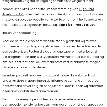
hergebruiken volgens de regelingen van het dwingend recht.
Zonder uitdrukkelijke schriftelijke toestemming van
High Five
Products BV.
is het niet toegestaan tekst, fotomateriaal of andere
materialen op deze website van www.lerenlamp.nl her te gebruiken.
Het intellectueel eigendom berust bij
High Five Products BV.
Indien van toepassing:
Voor de prijzen die op onze website staan, geldt dat wij streven
naar een zo zorgvuldig mogelijke weergave van de realiteit en de
bedoelde prijzen. Fouten die daarbij ontstaan en herkenbaar zijn
als programmeer dan wel typefouten, vormen nooit een aanleiding
om een contract dan wel overeenkomst met
lerenlamp
te mogen
claimen of te veronderstellen.
Lerenlamp
streeft naar een zo actueel mogelijke website. Mocht
ondanks deze inspanningen de informatie van of de inhoud op
deze website onvolledig en of onjuist zijn, dan kunnen wij daarvoor
geen aansprakelijkheid aanvaarden.
De informatie en/of producten op deze website worden
aangeboden zonder enige vorm van garantie en of aanspraak op