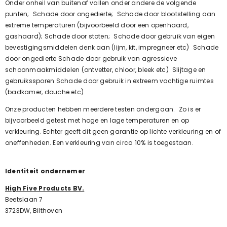
Onder onheil van buitenaf vallen onder andere de volgende
punten; Schade door ongedierte; Schade door blootstelling aan
extreme temperaturen (bijvoorbeeld door een openhaard,
gashaard); Schade door stoten; Schade door gebruik van eigen
bevestigingsmiddelen denk aan (lijm, kit, impregneer etc) Schade
door ongedierte Schade door gebruik van agressieve
schoonmaakmiddelen (ontvetter, chloor, bleek etc) Slijtage en
gebruikssporen Schade door gebruik in extreem vochtige ruimtes
(badkamer, douche etc)
Onze producten hebben meerdere testen ondergaan. Zo is er
bijvoorbeeld getest met hoge en lage temperaturen en op
verkleuring. Echter geeft dit geen garantie op lichte verkleuring en of
oneffenheden. Een verkleuring van circa 10% is toegestaan.
Identiteit ondernemer
High Five Products BV.
Beetslaan 7
3723DW, Bilthoven