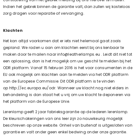
Indien het gebrek binnen de garantie valt, dan zullen wij kosteloos
zorg dragen voor reparatie of vervanging.
Klachten
Het kan altijd voorkomen dat er iets niet helemaal gaat zoals
gepland. We raden u aan om klachten eerst bij ons kenbaar te
maken door te mailen naar
info@leatherlamps.eu
. Leidt dit niet tot
een oplossing, dan is het mogelijk om uw geschil te melden bij het
ODR platform. Vanaf 15 februari 2016 is het voor consumenten in de
EU ook mogelijk om klachten aan te melden via het ODR platform
van de Europese Commissie. Dit ODR platform is te vinden
op
http://ec.europa.eu/odr
. Wanneer uw klacht nog niet elders in
behandeling is dan staat het u vrij om uw klacht te deponeren via
het platform van de Europese Unie.
Lerenlamp geeft 2 jaar fabrieksgarantie op de lederen l
erenlamp
.
De kleurschakeringen van ons leer zijn zo nauwkeurig mogelijk
beschreven op onze website. Onheil van buitenaf is uitgesloten van
garantie en valt onder geen enkel bedwing onder onze garantie.