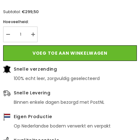
€299,50
Subtotal:
Hoeveelheid:
Aantal
Verhoog
verminderen
de
voor
hoeveelheid
Danubio
voor
VOEG TOE AAN WINKELWAGEN
Zwart
Danubio
-
Zwart
Gesloten
-
Snelle verzending
Gesloten
100% echt leer, zorgvuldig geselecteerd
Snelle Levering
Binnen enkele dagen bezorgd met PostNL
Eigen Productie
Op Nederlandse bodem verwerkt en verpakt